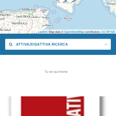
Leaflet
| Map data ©
OpenStreetMap
contributors,
CC-BY-SA
ATTIVA/DISATTIVA RICERCA
Tu sei qui:
Home
Categoria
Posizione