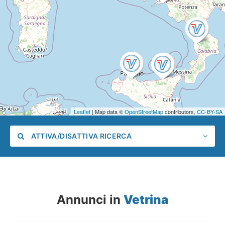
Leaflet
| Map data ©
OpenStreetMap
contributors,
CC-BY-SA
ATTIVA/DISATTIVA RICERCA
Annunci in
Vetrina
Categoria