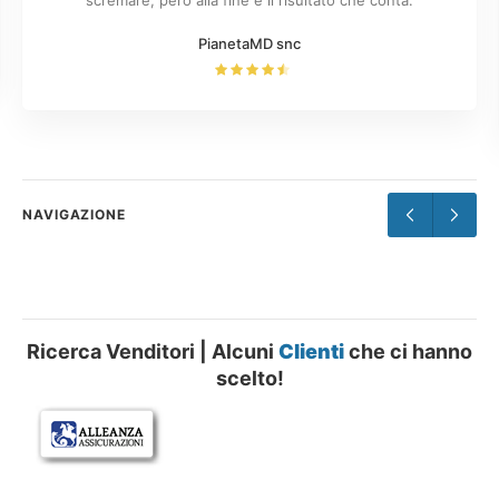
scremare, però alla fine è il risultato che conta.
spostamenti. 4. Aggiornamenti sul trasporto merci Per […]
PianetaMD snc
NAVIGAZIONE
Ricerca Venditori | Alcuni
Clienti
che ci hanno
scelto!