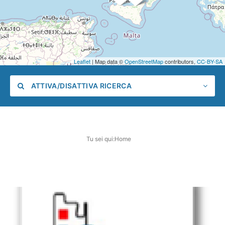
Leaflet
| Map data ©
OpenStreetMap
contributors,
CC-BY-SA
ATTIVA/DISATTIVA RICERCA
Tu sei qui:
Home
Categoria
Posizione