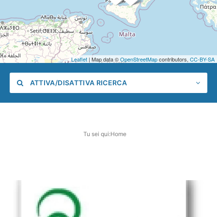
Leaflet
| Map data ©
OpenStreetMap
contributors,
CC-BY-SA
ATTIVA/DISATTIVA RICERCA
Tu sei qui:
Home
Categoria
Posizione