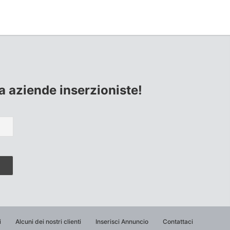
lla aziende inserzioniste!
i
Alcuni dei nostri clienti
Inserisci Annuncio
Contattaci