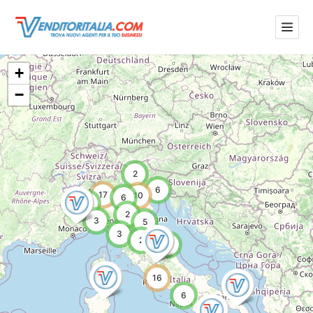
+
−
2
6
17
10
6
2
4
2
3
5
3
2
6
16
6