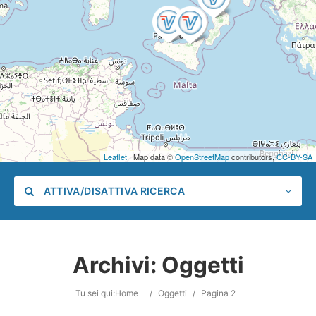
Leaflet
| Map data ©
OpenStreetMap
contributors,
CC-BY-SA
ATTIVA/DISATTIVA RICERCA
Archivi:
Oggetti
Categoria
Tu sei qui:
Home
/
Oggetti
/
Pagina 2