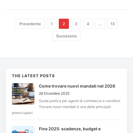
Precedente
1
2
3
4
…
13
Successivo
THE LATEST POSTS
Come trovare nuovi mandati nel 2026
26 Dicembre 2025
Guida pratica per agenti di commercio e venditori
Trovare nuovi mandati è una delle principali
preoccupazi
Fine 2025: scadenze, budget e