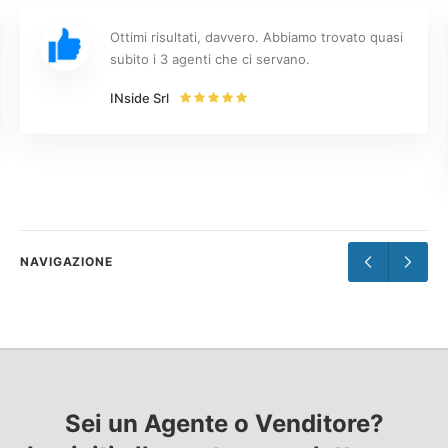
consectetur adipisicing elit, sed do
eiusmod tempor incididunt ut labore et
Ottimi risultati, davvero. Abbiamo trovato quasi
dolore magna aliqua. Ut enim ad minim
subito i 3 agenti che ci servano.
veniam, quis nostrud exercitation ullamco
laboris nisi ut aliquip ex ea commodo
INside Srl
consequat. Duis aute irure dolor in
reprehenderit.
NAVIGAZIONE
Sei un Agente o Venditore?