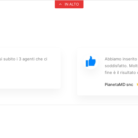
IN ALTO
i subito i 3 agenti che ci
Abbiamo inserito 
soddisfatto. Molt
fine è il risultat
PianetaMD snc