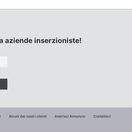
lla aziende inserzioniste!
i
Alcuni dei nostri clienti
Inserisci Annuncio
Contattaci