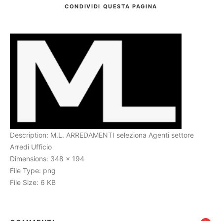
CONDIVIDI
QUESTA PAGINA
Cerca
Description:
M.L. ARREDAMENTI seleziona Agenti settore
Arredi Ufficio
Dimensions:
348 x 194
File Type:
png
File Size:
6 KB