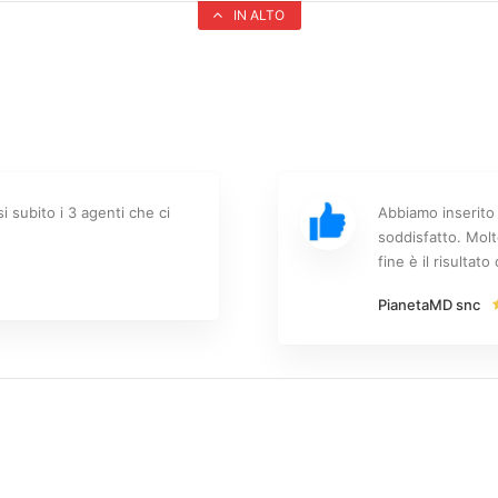
IN ALTO
i subito i 3 agenti che ci
Abbiamo inserito 
soddisfatto. Molt
fine è il risultat
PianetaMD snc