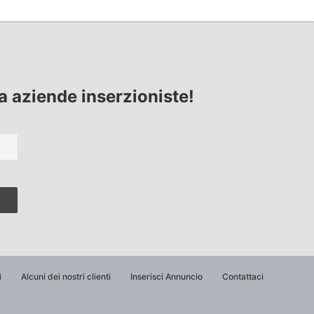
lla aziende inserzioniste!
i
Alcuni dei nostri clienti
Inserisci Annuncio
Contattaci