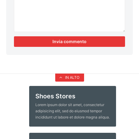
IN ALTO
Shoes Stores
Lorem ipsum dolor sit amet, consectetur
adipisicing elit, sed do eiusmod tempor
incididunt ut labore et dolore magna aliqua.
Ut enim ad minim veniam, quis nostrud
exercitation ullamco laboris nisi ut aliquip
ex ea commodo consequat. Duis aute irure